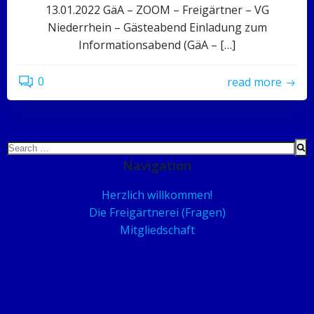
13.01.2022 GäA – ZOOM – Freigärtner – VG
Niederrhein – Gästeabend Einladung zum
Informationsabend (GäA – […]
0
read more
Search
for:
Navigation
Herzlich willkommen!
Die Freigärtnerei (Fragen)
Mitgliedschaft