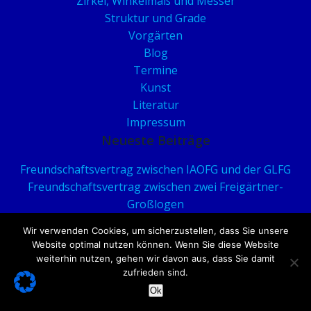
Zirkel, Winkelmaß und Messer
Struktur und Grade
Vorgärten
Blog
Termine
Kunst
Literatur
Impressum
Neueste Beiträge
Freundschaftsvertrag zwischen IAOFG und der GLFG
Freundschaftsvertrag zwischen zwei Freigärtner-
Großlogen
Freundschaftsvertrag und gegenseitige Anerkennung
Wir verwenden Cookies, um sicherzustellen, dass Sie unsere
Les Jardiniers du Temple in Lyon
Website optimal nutzen können. Wenn Sie diese Website
Geschützt: Anhang zur Ehrenordnung der Freigärtner
weiterhin nutzen, gehen wir davon aus, dass Sie damit
zur Großloge vom 10.11.2023
zufrieden sind.
Großloge der Freigärtner gegründet (2023)
Ok
Geschützt: Historische Zeremonielle (Sammlung)