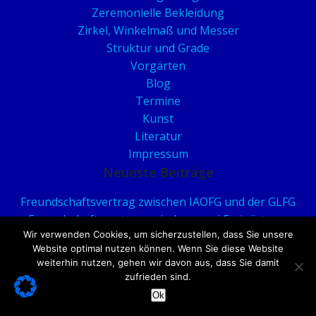
Zeremonielle Bekleidung
Zirkel, Winkelmaß und Messer
Struktur und Grade
Vorgärten
Blog
Termine
Kunst
Literatur
Impressum
Neueste Beiträge
Freundschaftsvertrag zwischen IAOFG und der GLFG
Freundschaftsvertrag zwischen zwei Freigärtner-
Wir verwenden Cookies, um sicherzustellen, dass Sie unsere
Großlogen
Website optimal nutzen können. Wenn Sie diese Website
Freundschaftsvertrag und gegenseitige Anerkennung
weiterhin nutzen, gehen wir davon aus, dass Sie damit
Les Jardiniers du Temple in Lyon
zufrieden sind.
Geschützt: Anhang zur Ehrenordnung der Freigärtner
Ok
zur Großloge vom 10.11.2023