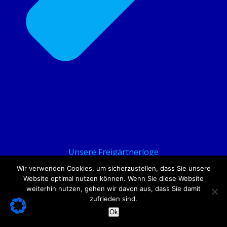
Unsere Freigärtnerloge
Unser Logensiegel
Wir verwenden Cookies, um sicherzustellen, dass Sie unsere
Zeremonielle Bekleidung
Website optimal nutzen können. Wenn Sie diese Website
weiterhin nutzen, gehen wir davon aus, dass Sie damit
Zirkel, Winkelmaß und Messer
zufrieden sind.
Struktur und Grade
Ok
Vorgärten