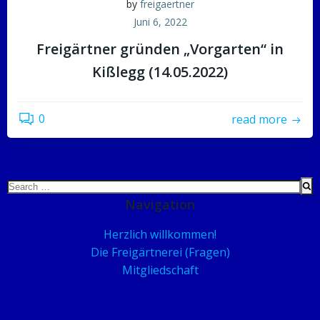
by
freigaertner
Juni 6, 2022
Freigärtner gründen „Vorgarten“ in
Kißlegg (14.05.2022)
0
read more
Search
for:
Navigation
Herzlich willkommen!
Die Freigärtnerei (Fragen)
Mitgliedschaft