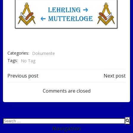
Categories:
Dokumente
Tags:
No Tag
Post
Post
Previous post
Next post
navigation
navigation
Comments are closed
Search
for:
Navigation